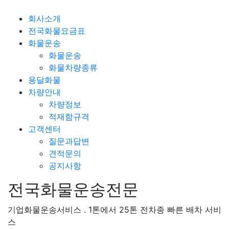
회사소개
전국화물요금표
화물운송
화물운송
화물차량종류
용달화물
차량안내
차량정보
적재함규격
고객센터
질문과답변
견적문의
공지사항
전국화물운송전문
기업화물운송서비스 . 1톤에서 25톤 전차종 빠른 배차 서비
스