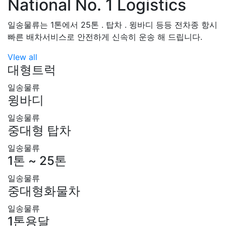
National No. 1 Logistics
일송물류는 1톤에서 25톤 . 탑차 . 윙바디 등등 전차종 항시
빠른 배차서비스로 안전하게 신속히 운송 해 드립니다.
VIew all
대형트럭
일송물류
윙바디
일송물류
중대형 탑차
일송물류
1톤 ~ 25톤
일송물류
중대형화물차
일송물류
1톤용달